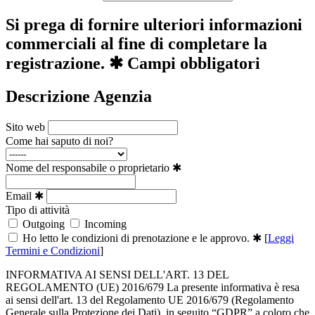
Si prega di fornire ulteriori informazioni
commerciali al fine di completare la
registrazione.
✱ Campi obbligatori
Descrizione Agenzia
Sito web
Come hai saputo di noi?
Nome del responsabile o proprietario
✱
Email
✱
Tipo di attività
Outgoing
Incoming
Ho letto le condizioni di prenotazione e le approvo.
✱
[
Leggi
Termini e Condizioni
]
INFORMATIVA AI SENSI DELL'ART. 13 DEL
REGOLAMENTO (UE) 2016/679 La presente informativa è resa
ai sensi dell'art. 13 del Regolamento UE 2016/679 (Regolamento
Generale sulla Protezione dei Dati), in seguito “GDPR” a coloro che