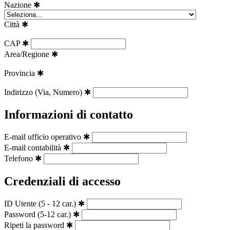
Nazione
✱
Città
✱
CAP
✱
Area/Regione
✱
Provincia
✱
Indirizzo (Via, Numero)
✱
Informazioni di contatto
E-mail ufficio operativo
✱
E-mail contabilità
✱
Telefono
✱
Credenziali di accesso
ID Utente (5 - 12 car.)
✱
Password (5-12 car.)
✱
Ripeti la password
✱